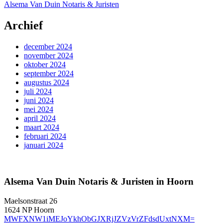
Alsema Van Duin Notaris & Juristen
Archief
december 2024
november 2024
oktober 2024
september 2024
augustus 2024
juli 2024
juni 2024
mei 2024
april 2024
maart 2024
februari 2024
januari 2024
Alsema Van Duin Notaris & Juristen in Hoorn
Maelsonstraat 26
1624 NP Hoorn
MWFXNW1iMEJoYkhObGJXRjJZVzVrZFdsdUxtNXM=