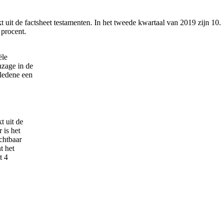
t uit de factsheet testamenten. In het tweede kwartaal van 2019 zijn 1
 procent.
ële
nzage in de
rledene een
t uit de
 is het
chtbaar
t het
t 4