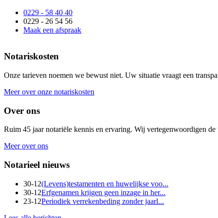
0229 - 58 40 40
0229 - 26 54 56
Maak een afspraak
Notariskosten
Onze tarieven noemen we bewust niet. Uw situatie vraagt een transpar
Meer over onze notariskosten
Over ons
Ruim 45 jaar notariële kennis en ervaring. Wij vertegenwoordigen d
Meer over ons
Notarieel nieuws
30-12
(Levens)testamenten en huwelijkse voo...
30-12
Erfgenamen krijgen geen inzage in her...
23-12
Periodiek verrekenbeding zonder jaarl...
Lees alle berichten