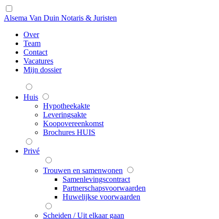
Alsema Van Duin Notaris & Juristen
Over
Team
Contact
Vacatures
Mijn dossier
Huis
Hypotheekakte
Leveringsakte
Koopovereenkomst
Brochures HUIS
Privé
Trouwen en samenwonen
Samenlevingscontract
Partnerschapsvoorwaarden
Huwelijkse voorwaarden
Scheiden / Uit elkaar gaan