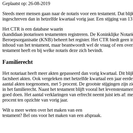
Geplaatst op: 26-08-2019
Steeds meer mensen gaan naar de notaris voor een testament. Dat blijk
ingeschreven dan in hetzelfde kwartaal vorig jaar. Een stijging van 13
Het CTR is een database waarin
(kandidaat-)notarissen testamenten registreren. De Koninklijke Notari
Beroepsorganisatie (KNB) beheert het register. Het CTR biedt geen i
inhoud van het testament, maar beantwoordt wel de vraag of een ove
testament heeft en bij welke notaris deze zich bevindt.
Familierecht
Het notariaat heeft meer akten gepasseerd dan vorig kwartaal. Dit blijk
factsheet akten. Ook vergeleken met hetzelfde kwartaal een jaar eerder
aantal akten toegenomen, met 5 procent. De grootste stijgingen zijn zi
in het familierecht. Naast het testament blijft vooral het levenstestamen
goed doen. Het aantal verklaringen van erfrecht neemt juist iets af: me
procent ten opzichte van vorig jaar.
Wilt u meer weten over het maken van een
testament? Bel ons voor het maken van een afspraak.