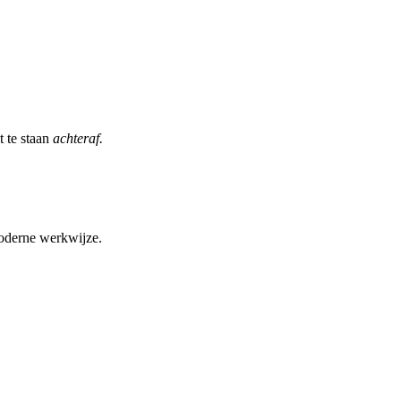
t te staan
achteraf.
moderne werkwijze.