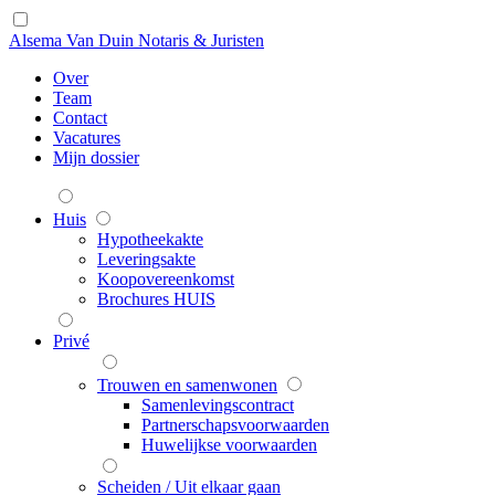
Alsema Van Duin Notaris & Juristen
Over
Team
Contact
Vacatures
Mijn dossier
Huis
Hypotheekakte
Leveringsakte
Koopovereenkomst
Brochures HUIS
Privé
Trouwen en samenwonen
Samenlevingscontract
Partnerschapsvoorwaarden
Huwelijkse voorwaarden
Scheiden / Uit elkaar gaan