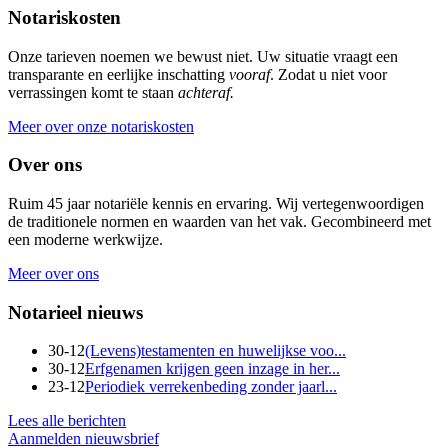
Notariskosten
Onze tarieven noemen we bewust niet. Uw situatie vraagt een
transparante en eerlijke inschatting
vooraf
. Zodat u niet voor
verrassingen komt te staan
achteraf.
Meer over onze notariskosten
Over ons
Ruim 45 jaar notariële kennis en ervaring. Wij vertegenwoordigen
de traditionele normen en waarden van het vak. Gecombineerd met
een moderne werkwijze.
Meer over ons
Notarieel nieuws
30-12
(Levens)testamenten en huwelijkse voo...
30-12
Erfgenamen krijgen geen inzage in her...
23-12
Periodiek verrekenbeding zonder jaarl...
Lees alle berichten
Aanmelden nieuwsbrief