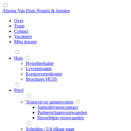
Alsema Van Duin Notaris & Juristen
Over
Team
Contact
Vacatures
Mijn dossier
Huis
Hypotheekakte
Leveringsakte
Koopovereenkomst
Brochures HUIS
Privé
Trouwen en samenwonen
Samenlevingscontract
Partnerschapsvoorwaarden
Huwelijkse voorwaarden
Scheiden / Uit elkaar gaan